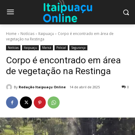
Home
Notícias
Itaipuaçu
Corpo é encontrado em área de
vegetação na Restinga
Notícias
Itaipuaçu
Maricá
Policial
Segurança
Corpo é encontrado em área
de vegetação na Restinga
By
Redação Itaipuaçu Online
14 de abril de 2025
0