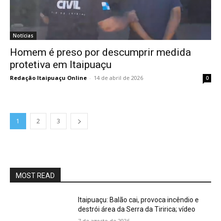
Notícias
Homem é preso por descumprir medida
protetiva em Itaipuaçu
Redação Itaipuaçu Online
-
14 de abril de 2026
0
1
2
3
MOST READ
Itaipuaçu: Balão cai, provoca incêndio e
destrói área da Serra da Tiririca; vídeo
7 de agosto de 2026