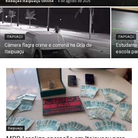
Redação Itaipuaçu Online
-
6 de agosto de 2026
ITAIPUAÇU
ITAIPUAÇU
Câmera flagra crime e correria na Orla de
Estudante 
Itaipuaçu
escola par
Itaipuaçu