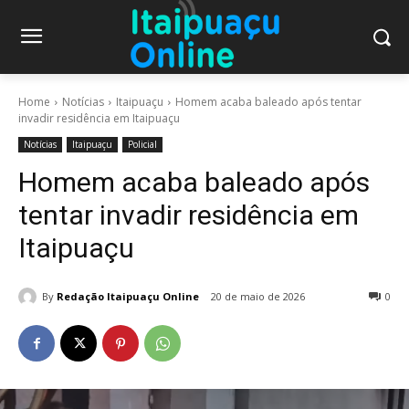
Home
Notícias
Itaipuaçu
Homem acaba baleado após tentar
invadir residência em Itaipuaçu
Notícias
Itaipuaçu
Policial
Homem acaba baleado após
tentar invadir residência em
Itaipuaçu
By
Redação Itaipuaçu Online
20 de maio de 2026
0