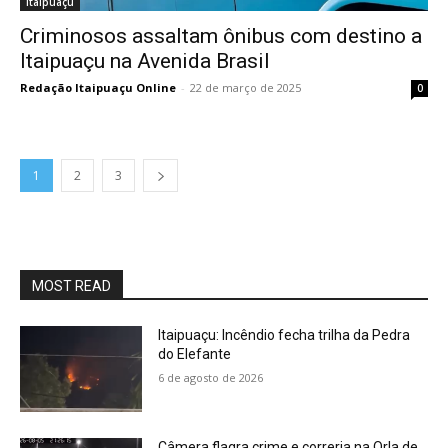
Itaipuaçu
Criminosos assaltam ônibus com destino a
Itaipuaçu na Avenida Brasil
Redação Itaipuaçu Online
-
22 de março de 2025
0
1
2
3
MOST READ
Itaipuaçu: Incêndio fecha trilha da Pedra
do Elefante
6 de agosto de 2026
Câmera flagra crime e correria na Orla de