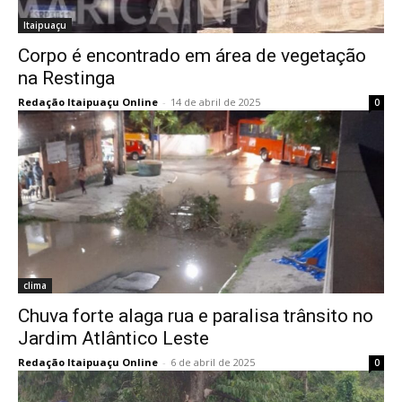
Itaipuaçu
Corpo é encontrado em área de vegetação
na Restinga
Redação Itaipuaçu Online
-
14 de abril de 2025
0
clima
Chuva forte alaga rua e paralisa trânsito no
Jardim Atlântico Leste
Redação Itaipuaçu Online
-
6 de abril de 2025
0