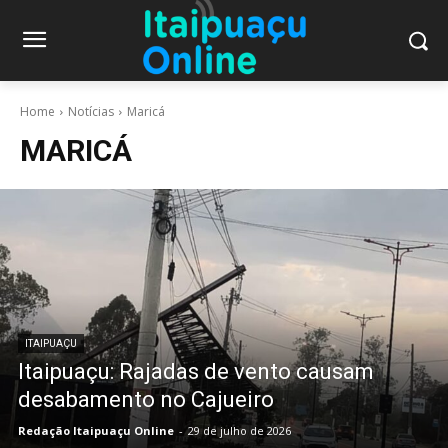
Home
Notícias
Maricá
MARICÁ
ITAIPUAÇU
Itaipuaçu: Rajadas de vento causam
desabamento no Cajueiro
Redação Itaipuaçu Online
-
29 de julho de 2026