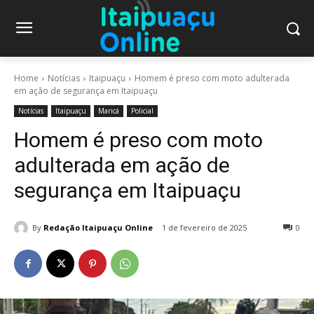
Home
Notícias
Itaipuaçu
Homem é preso com moto adulterada
em ação de segurança em Itaipuaçu
Notícias
Itaipuaçu
Maricá
Policial
Homem é preso com moto
adulterada em ação de
segurança em Itaipuaçu
By
Redação Itaipuaçu Online
1 de fevereiro de 2025
0