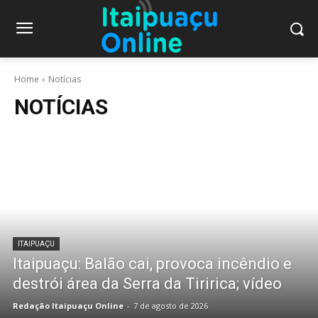
Home
Notícias
NOTÍCIAS
ITAIPUAÇU
Itaipuaçu: Balão cai, provoca incêndio e
destrói área da Serra da Tiririca; vídeo
Redação Itaipuaçu Online
-
7 de agosto de 2026