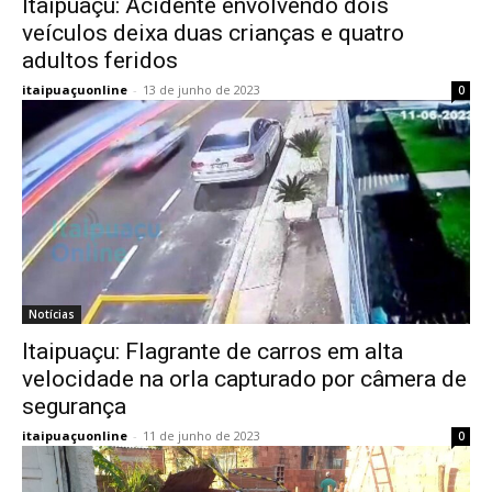
Itaipuaçu: Acidente envolvendo dois
veículos deixa duas crianças e quatro
adultos feridos
itaipuaçuonline
-
13 de junho de 2023
0
Notícias
Itaipuaçu: Flagrante de carros em alta
velocidade na orla capturado por câmera de
segurança
itaipuaçuonline
-
11 de junho de 2023
0