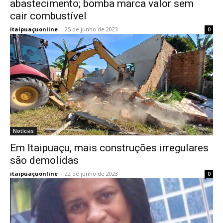
abastecimento; bomba marca valor sem
cair combustível
itaipuaçuonline
-
25 de junho de 2023
0
Notícias
Em Itaipuaçu, mais construções irregulares
são demolidas
itaipuaçuonline
-
22 de junho de 2023
0