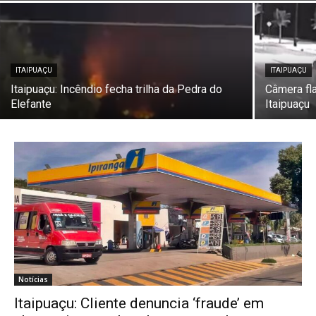
ITAIPUAÇU
ITAIPUAÇU
Itaipuaçu: Incêndio fecha trilha da Pedra do
Câmera fla
Elefante
Itaipuaçu
Notícias
Itaipuaçu: Cliente denuncia ‘fraude’ em