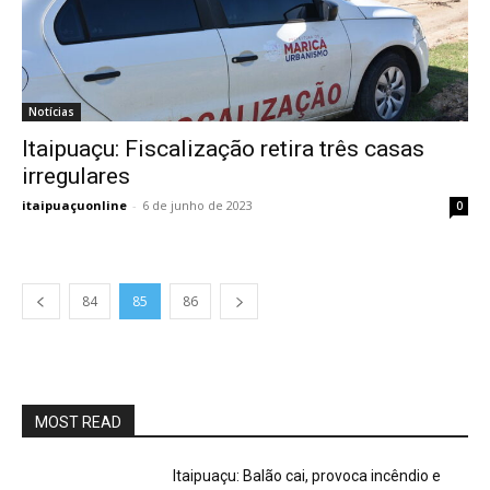
Notícias
Itaipuaçu: Fiscalização retira três casas
irregulares
itaipuaçuonline
-
6 de junho de 2023
0
84
85
86
MOST READ
Itaipuaçu: Balão cai, provoca incêndio e