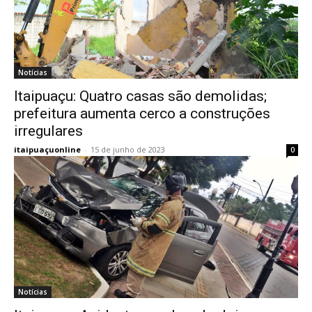
Notícias
Itaipuaçu: Quatro casas são demolidas;
prefeitura aumenta cerco a construções
irregulares
itaipuaçuonline
-
15 de junho de 2023
0
Notícias