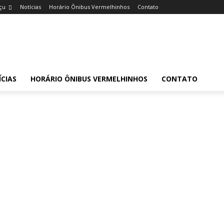
çu
Notícias
Horário Ônibus Vermelhinhos
Contato
CIAS
HORÁRIO ÔNIBUS VERMELHINHOS
CONTATO