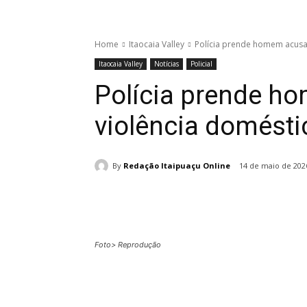
Home
Itaocaia Valley
Polícia prende homem acusad
Itaocaia Valley
Notícias
Policial
Polícia prende h
violência domésti
By
Redação Itaipuaçu Online
14 de maio de 202
Foto> Reprodução