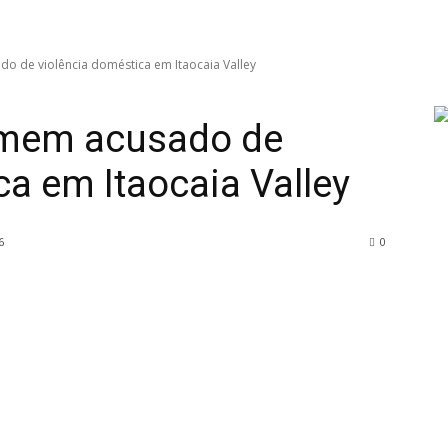
o de violência doméstica em Itaocaia Valley
omem acusado de
ca em Itaocaia Valley
6
0