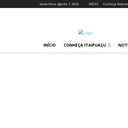
sexta-feira, agosto 7, 2026
INÍCIO
Conheça Itaipua
INÍCIO
CONHEÇA ITAIPUAÇU
NOTÍ