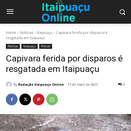
Home
Notícias
Itaipuaçu
Capivara ferida por disparos é
resgatada em Itaipuaçu
Notícias
Itaipuaçu
Policial
Capivara ferida por disparos é
resgatada em Itaipuaçu
By
Redação Itaipuaçu Online
15 de maio de 2025
0