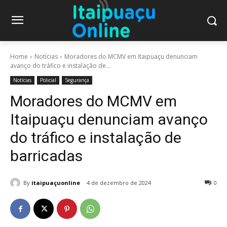
Home
Notícias
Moradores do MCMV em Itaipuaçu denunciam
avanço do tráfico e instalação de...
Notícias
Policial
Segurança
Moradores do MCMV em
Itaipuaçu denunciam avanço
do tráfico e instalação de
barricadas
By
itaipuaçuonline
4 de dezembro de 2024
0