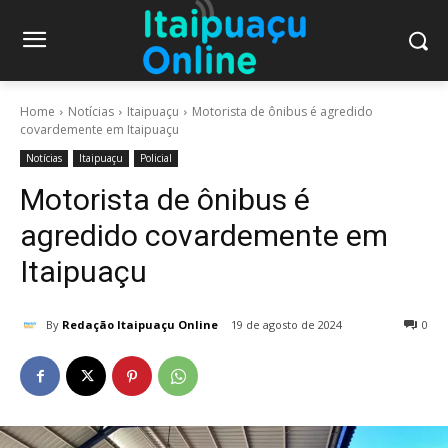
Home
Notícias
Itaipuaçu
Motorista de ônibus é agredido
covardemente em Itaipuaçu
Notícias
Itaipuaçu
Policial
Motorista de ônibus é
agredido covardemente em
Itaipuaçu
By
Redação Itaipuaçu Online
19 de agosto de 2024
0