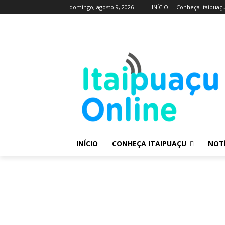
domingo, agosto 9, 2026
INÍCIO
Conheça Itaipuaç
INÍCIO
CONHEÇA ITAIPUAÇU
NOTÍ