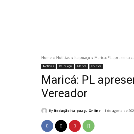
Home
Notícias
Itaipuaçu
Maricá: PL apresenta c
Notícias
Itaipuaçu
Maricá
Política
Maricá: PL aprese
Vereador
By
Redação Itaipuaçu Online
1 de agosto de 20