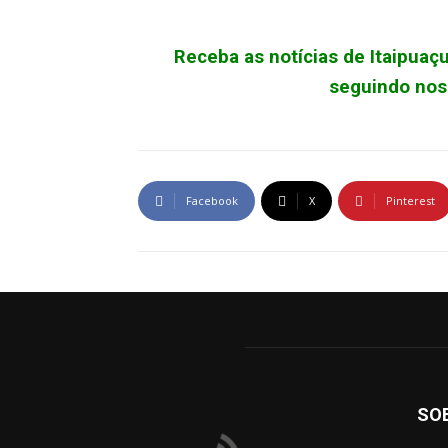
Receba as notícias de Itaipua
seguindo noss
Facebook
X
Pinterest
SO