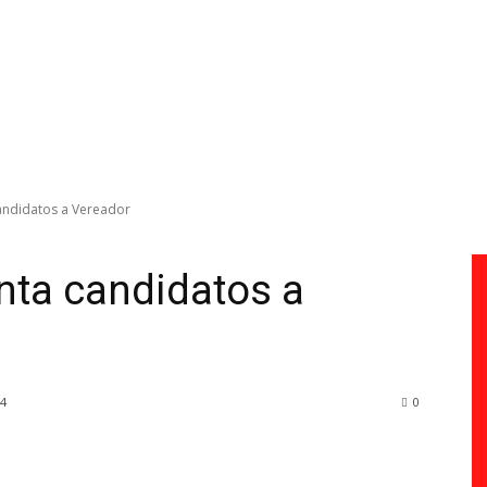
andidatos a Vereador
nta candidatos a
24
0