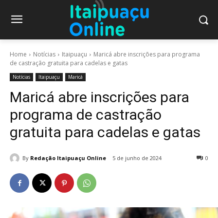
Home
Notícias
Itaipuaçu
Maricá abre inscrições para programa
de castração gratuita para cadelas e gatas
Notícias
Itaipuaçu
Maricá
Maricá abre inscrições para
programa de castração
gratuita para cadelas e gatas
By
Redação Itaipuaçu Online
5 de junho de 2024
0