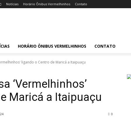
Notícias
Horário Ônibus Vermelhinhos
Contato
CIAS
HORÁRIO ÔNIBUS VERMELHINHOS
CONTATO
ermelhinhos' ligando o Centro de Maricá a Itaipuaçu
sa ‘Vermelhinhos’
de Maricá a Itaipuaçu
024
0