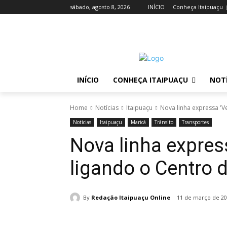
sábado, agosto 8, 2026
INÍCIO
Conheça Itaipuaçu
INÍCIO
CONHEÇA ITAIPUAÇU
NOTÍ
Home
Notícias
Itaipuaçu
Nova linha expressa 'V
Notícias
Itaipuaçu
Maricá
Trânsito
Transportes
Nova linha expres
ligando o Centro 
By
Redação Itaipuaçu Online
11 de março de 2