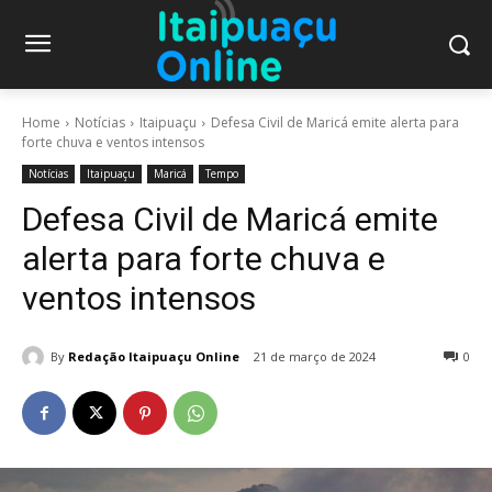
Home
Notícias
Itaipuaçu
Defesa Civil de Maricá emite alerta para
forte chuva e ventos intensos
Notícias
Itaipuaçu
Maricá
Tempo
Defesa Civil de Maricá emite
alerta para forte chuva e
ventos intensos
By
Redação Itaipuaçu Online
21 de março de 2024
0