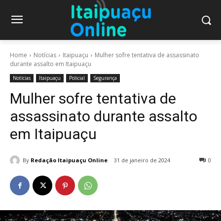
Home
Notícias
Itaipuaçu
Mulher sofre tentativa de assassinato
durante assalto em Itaipuaçu
Notícias
Itaipuaçu
Policial
Segurança
Mulher sofre tentativa de
assassinato durante assalto
em Itaipuaçu
By
Redação Itaipuaçu Online
31 de janeiro de 2024
0