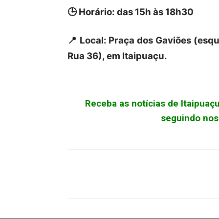
🕒 Horário: das 15h às 18h30
📍 Local: Praça dos Gaviões (esq
Rua 36), em Itaipuaçu.
Receba as notícias de Itaipua
seguindo noss
Facebook
X
Pinterest