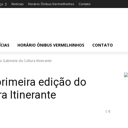
çu
Notícias
Horário Ônibus Vermelhinhos
Contato
CIAS
HORÁRIO ÔNIBUS VERMELHINHOS
CONTATO
o Gabinete da Cultura Itinerante
primeira edição do
a Itinerante
0