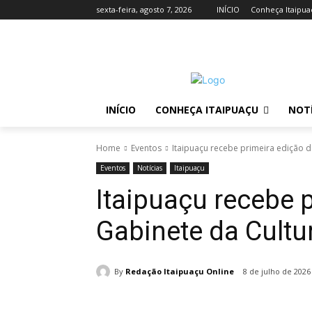
sexta-feira, agosto 7, 2026
INÍCIO
Conheça Itaipua
INÍCIO
CONHEÇA ITAIPUAÇU
NOTÍ
Home
Eventos
Itaipuaçu recebe primeira edição d
Eventos
Notícias
Itaipuaçu
Itaipuaçu recebe 
Gabinete da Cultur
By
Redação Itaipuaçu Online
8 de julho de 2026