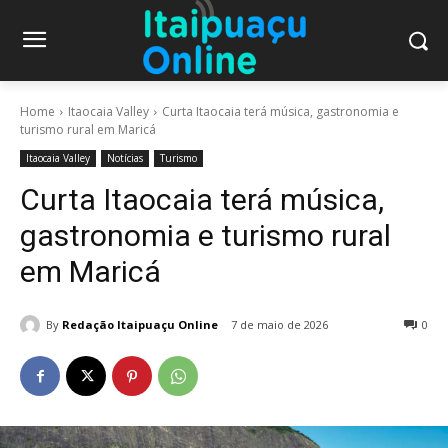
Home
Itaocaia Valley
Curta Itaocaia terá música, gastronomia e
turismo rural em Maricá
Itaocaia Valley
Notícias
Turismo
Curta Itaocaia terá música,
gastronomia e turismo rural
em Maricá
By
Redação Itaipuaçu Online
7 de maio de 2026
0