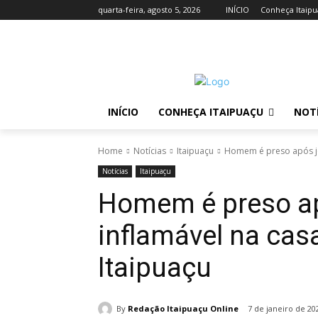
quarta-feira, agosto 5, 2026
INÍCIO
Conheça Itaip
INÍCIO
CONHEÇA ITAIPUAÇU
NOTÍ
Home
Notícias
Itaipuaçu
Homem é preso após jo
Notícias
Itaipuaçu
Homem é preso ap
inflamável na ca
Itaipuaçu
By
Redação Itaipuaçu Online
7 de janeiro de 20