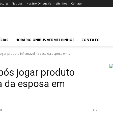
uaçu
Notícias
Horário Ônibus Vermelhinhos
Contato
CIAS
HORÁRIO ÔNIBUS VERMELHINHOS
CONTATO
gar produto inflamável na casa da esposa em...
ós jogar produto
sa da esposa em
26
0