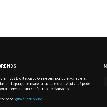
WhatsApp
BRE NÓS
N
do em 2022, o Itaipuaçu Online tem por objetivo levar as
cias de Itaipuaçu de maneira rápida e clara. Aqui você pode
borar e enviar a sua denúncia ou reclamação.
 conosco:
@itaipuacu.online