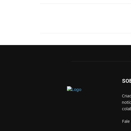
Facebook
X
Pinterest
SO
Cria
notí
cola
Fale