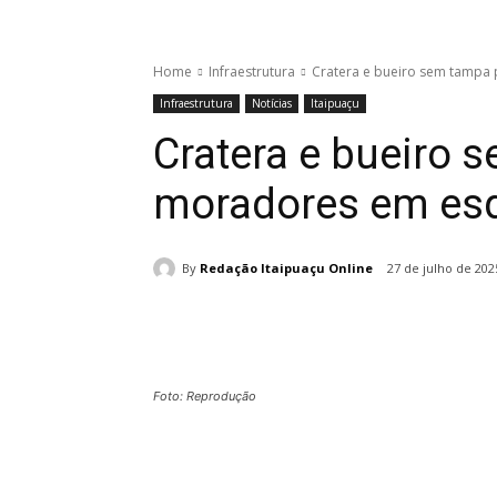
Home
Infraestrutura
Cratera e bueiro sem tampa
Infraestrutura
Notícias
Itaipuaçu
Cratera e bueiro
moradores em esq
By
Redação Itaipuaçu Online
27 de julho de 202
Foto: Reprodução