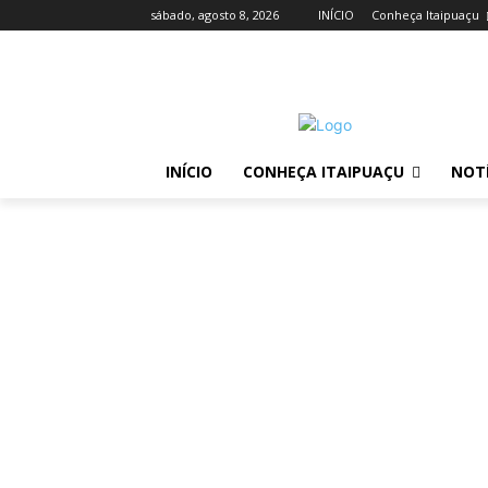
sábado, agosto 8, 2026
INÍCIO
Conheça Itaipuaçu
INÍCIO
CONHEÇA ITAIPUAÇU
NOTÍ