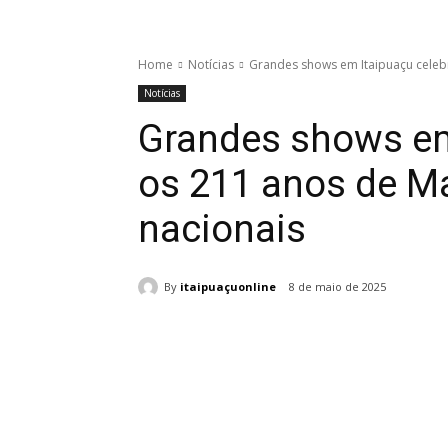
Home
Notícias
Grandes shows em Itaipuaçu celeb
Notícias
Grandes shows em
os 211 anos de M
nacionais
By
itaipuaçuonline
8 de maio de 2025