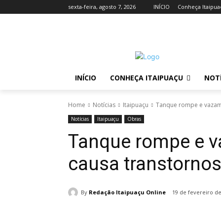
sexta-feira, agosto 7, 2026
INÍCIO
Conheça Itaipua
INÍCIO
CONHEÇA ITAIPUAÇU
NOTÍ
Home
Notícias
Itaipuaçu
Tanque rompe e vazame
Notícias
Itaipuaçu
Obras
Tanque rompe e v
causa transtornos
By
Redação Itaipuaçu Online
19 de fevereiro d