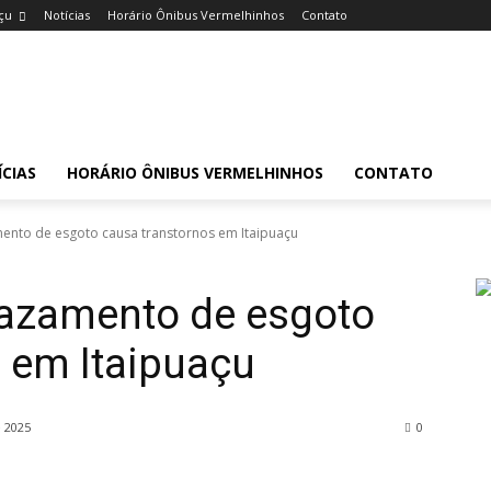
çu
Notícias
Horário Ônibus Vermelhinhos
Contato
CIAS
HORÁRIO ÔNIBUS VERMELHINHOS
CONTATO
nto de esgoto causa transtornos em Itaipuaçu
azamento de esgoto
 em Itaipuaçu
e 2025
0