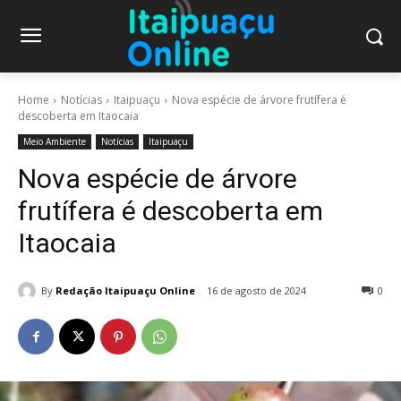
Home
Notícias
Itaipuaçu
Nova espécie de árvore frutífera é
descoberta em Itaocaia
Meio Ambiente
Notícias
Itaipuaçu
Nova espécie de árvore
frutífera é descoberta em
Itaocaia
By
Redação Itaipuaçu Online
16 de agosto de 2024
0