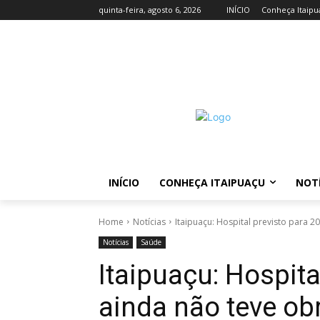
quinta-feira, agosto 6, 2026
INÍCIO
Conheça Itaipu
INÍCIO
CONHEÇA ITAIPUAÇU
NOTÍ
Home
Notícias
Itaipuaçu: Hospital previsto para 2
Notícias
Saúde
Itaipuaçu: Hospita
ainda não teve ob