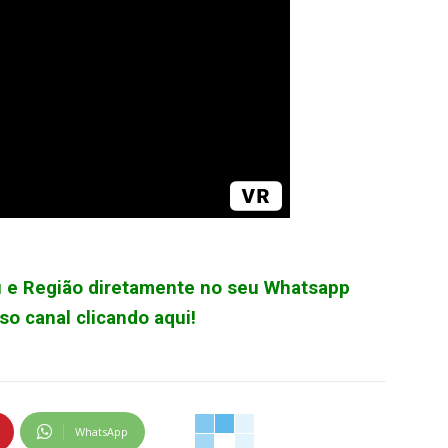
çu e Região diretamente no seu Whatsapp
o canal clicando aqui!
WhatsApp