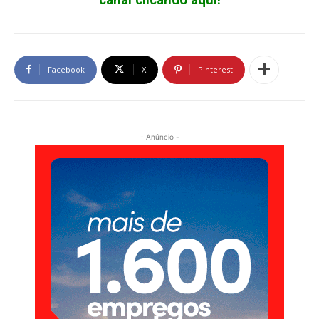
Facebook
X
Pinterest
- Anúncio -