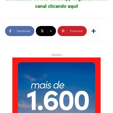
canal clicando aqui!
Facebook
X
Pinterest
- Anúncio -