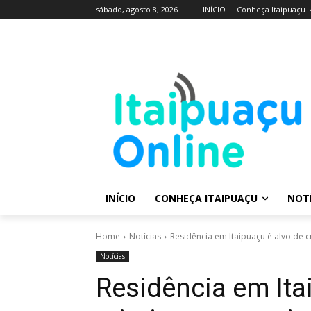
sábado, agosto 8, 2026
INÍCIO
Conheça Itaipuaçu
INÍCIO
CONHEÇA ITAIPUAÇU
NOTÍ
Home
Notícias
Residência em Itaipuaçu é alvo de 
Notícias
Residência em Ita