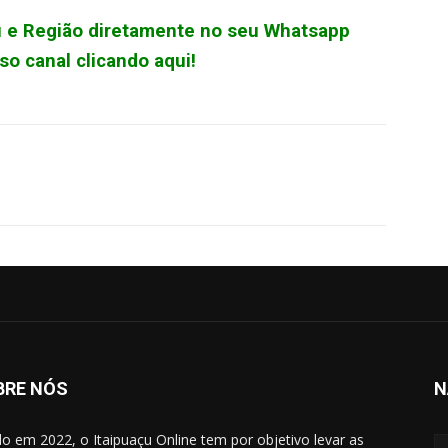
çu e Região diretamente no seu Whatsapp
o canal clicando aqui!
WhatsApp
BRE NÓS
N
do em 2022, o Itaipuaçu Online tem por objetivo levar as