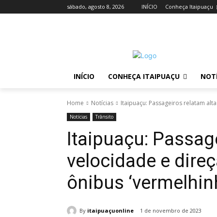
sábado, agosto 8, 2026
INÍCIO
Conheça Itaipuaçu
INÍCIO
CONHEÇA ITAIPUAÇU
NOTÍ
Home
Notícias
Itaipuaçu: Passageiros relatam alt
Notícias
Trânsito
Itaipuaçu: Passage
velocidade e dire
ônibus ‘vermelhin
By
itaipuaçuonline
1 de novembro de 2023