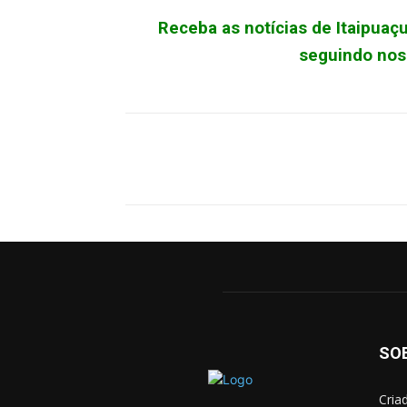
Receba as notícias de Itaipua
seguindo noss
Facebook
X
Pinterest
SO
Cria