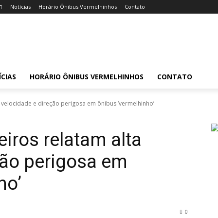
Notícias
Horário Ônibus Vermelhinhos
Contato
CIAS
HORÁRIO ÔNIBUS VERMELHINHOS
CONTATO
a velocidade e direção perigosa em ônibus ‘vermelhinho’
iros relatam alta
ção perigosa em
ho’
0