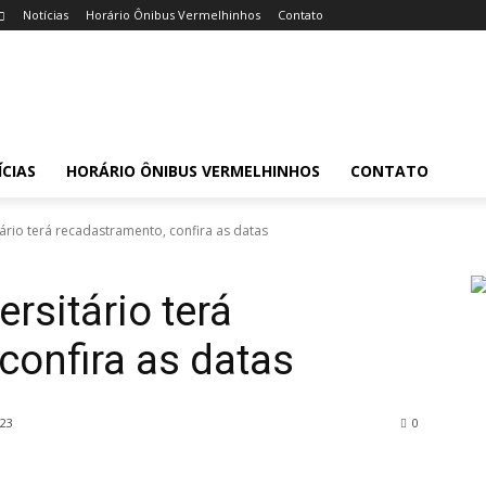
Notícias
Horário Ônibus Vermelhinhos
Contato
CIAS
HORÁRIO ÔNIBUS VERMELHINHOS
CONTATO
tário terá recadastramento, confira as datas
ersitário terá
confira as datas
023
0