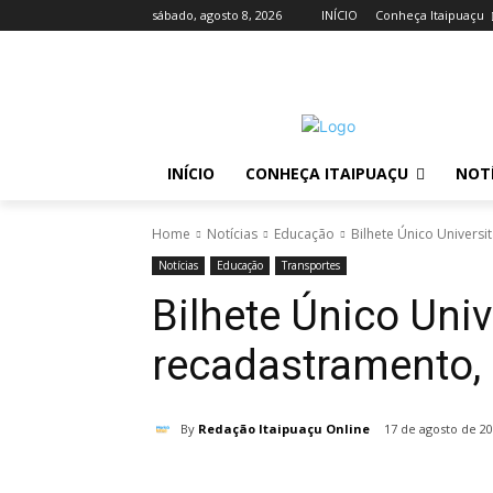
sábado, agosto 8, 2026
INÍCIO
Conheça Itaipuaçu
INÍCIO
CONHEÇA ITAIPUAÇU
NOTÍ
Home
Notícias
Educação
Bilhete Único Universi
Notícias
Educação
Transportes
Bilhete Único Univ
recadastramento, 
By
Redação Itaipuaçu Online
17 de agosto de 2