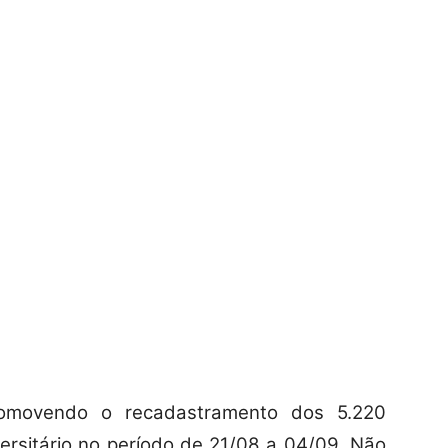
romovendo o recadastramento dos 5.220
versitário no período de 21/08 a 04/09. Não