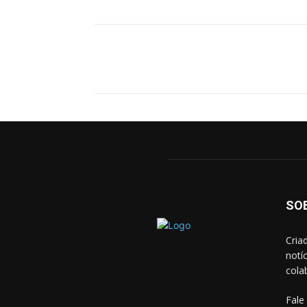
Facebook
X
Pinterest
SO
Cria
notí
cola
Fale