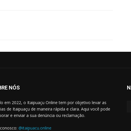
WhatsApp
BRE NÓS
N
do em 2022, o Itaipuaçu Online tem por objetivo levar as
cias de Itaipuaçu de maneira rápida e clara. Aqui você pode
borar e enviar a sua denúncia ou reclamação.
 conosco:
@itaipuacu.online