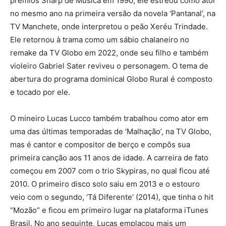
prêmios Sharp de Música em 1990, ele estreou como ator
no mesmo ano na primeira versão da novela ‘Pantanal’, na
TV Manchete, onde interpretou o peão Xeréu Trindade.
Ele retornou à trama como um sábio chalaneiro no
remake da TV Globo em 2022, onde seu filho e também
violeiro Gabriel Sater reviveu o personagem. O tema de
abertura do programa dominical Globo Rural é composto
e tocado por ele.
O mineiro Lucas Lucco também trabalhou como ator em
uma das últimas temporadas de ‘Malhação’, na TV Globo,
mas é cantor e compositor de berço e compôs sua
primeira canção aos 11 anos de idade. A carreira de fato
começou em 2007 com o trio Skypiras, no qual ficou até
2010. O primeiro disco solo saiu em 2013 e o estouro
veio com o segundo, ‘Tá Diferente’ (2014), que tinha o hit
“Mozão” e ficou em primeiro lugar na plataforma iTunes
Brasil. No ano seguinte, Lucas emplacou mais um