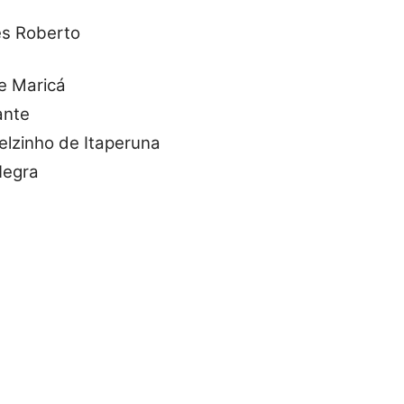
es Roberto
de Maricá
ante
lzinho de Itaperuna
Negra