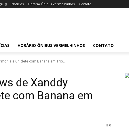
çu
Notícias
Horário Ônibus Vermelhinhos
Contato
CIAS
HORÁRIO ÔNIBUS VERMELHINHOS
CONTATO
rmonia e Chiclete com Banana em Trio...
ows de Xanddy
ete com Banana em
0