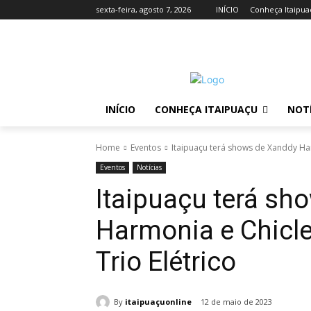
sexta-feira, agosto 7, 2026
INÍCIO
Conheça Itaipua
INÍCIO
CONHEÇA ITAIPUAÇU
NOTÍ
Home
Eventos
Itaipuaçu terá shows de Xanddy Ha
Eventos
Notícias
Itaipuaçu terá sh
Harmonia e Chicl
Trio Elétrico
By
itaipuaçuonline
12 de maio de 2023