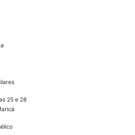
na
ilares
ias 25 e 28
Maricá
élico