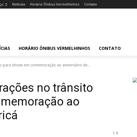
çu
Notícias
Horário Ônibus Vermelhinhos
Contato
CIAS
HORÁRIO ÔNIBUS VERMELHINHOS
CONTATO
ito para shows em comemoração ao aniversário de...
rações no trânsito
omemoração ao
ricá
0