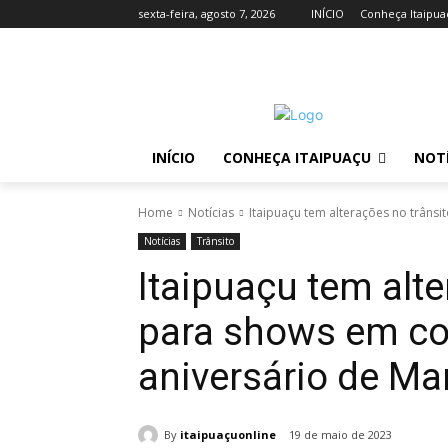
sexta-feira, agosto 7, 2026
INÍCIO
Conheça Itaipua
INÍCIO
CONHEÇA ITAIPUAÇU
NOTÍ
Home
Notícias
Itaipuaçu tem alterações no trâns
Notícias
Trânsito
Itaipuaçu tem alte
para shows em c
aniversário de Ma
By
itaipuaçuonline
19 de maio de 2023