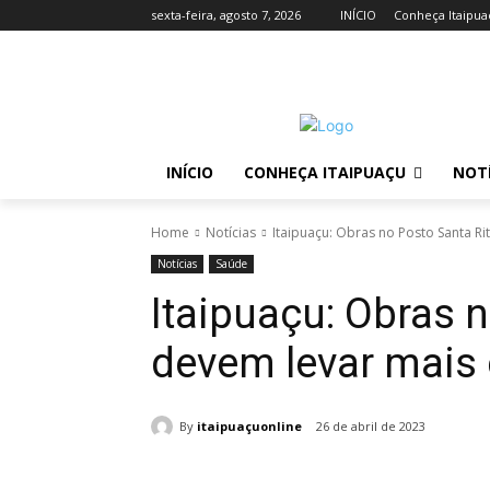
sexta-feira, agosto 7, 2026
INÍCIO
Conheça Itaipua
INÍCIO
CONHEÇA ITAIPUAÇU
NOTÍ
Home
Notícias
Itaipuaçu: Obras no Posto Santa Ri
Notícias
Saúde
Itaipuaçu: Obras 
devem levar mais 
By
itaipuaçuonline
26 de abril de 2023