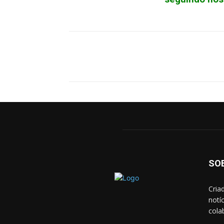
Facebook
X
Pinterest
SO
Cria
notí
cola