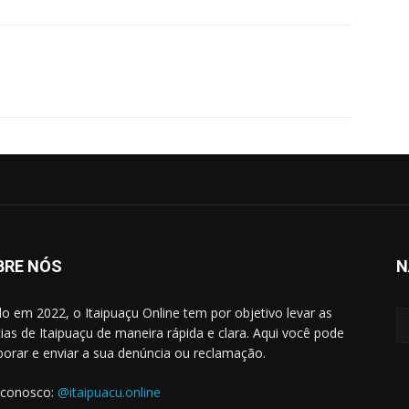
WhatsApp
BRE NÓS
N
do em 2022, o Itaipuaçu Online tem por objetivo levar as
cias de Itaipuaçu de maneira rápida e clara. Aqui você pode
borar e enviar a sua denúncia ou reclamação.
 conosco:
@itaipuacu.online