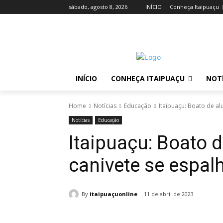
sábado, agosto 8, 2026
INÍCIO
Conheça Itaipuaçu
INÍCIO
CONHEÇA ITAIPUAÇU
NOTÍ
Home
Notícias
Educação
Itaipuaçu: Boato de al
Notícias
Educação
Itaipuaçu: Boato 
canivete se espal
By
itaipuaçuonline
11 de abril de 2023