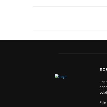
Facebook
X
Pinterest
SO
Cria
notí
cola
Fale