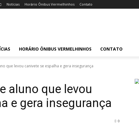
Notícias
Horário Ônibus Vermelhinhos
Contato
CIAS
HORÁRIO ÔNIBUS VERMELHINHOS
CONTATO
uno que levou canivete se espalha e gera insegurança
de aluno que levou
ha e gera insegurança
0