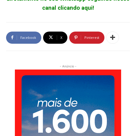
canal clicando aqui!
Facebook
X
Pinterest
- Anúncio -