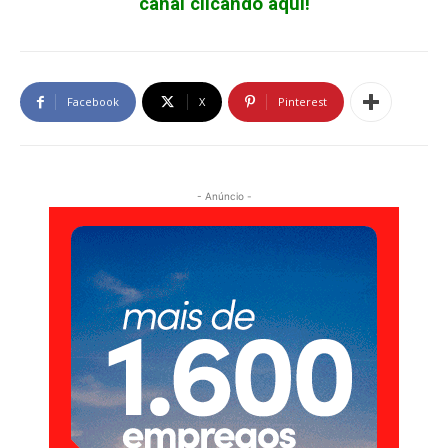
canal clicando aqui!
Facebook
X
Pinterest
- Anúncio -